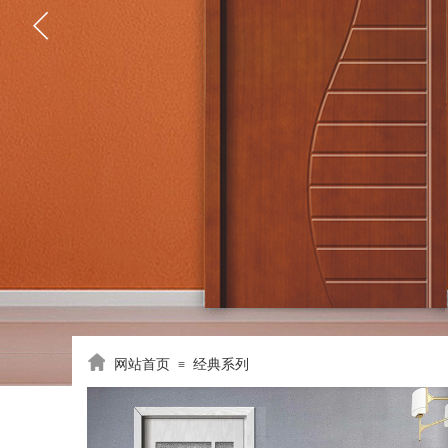
网站首页
经典系列
≡