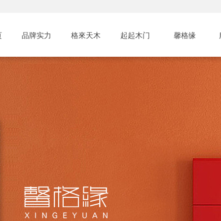
页
品牌实力
格來天木
起起木门
馨格缘